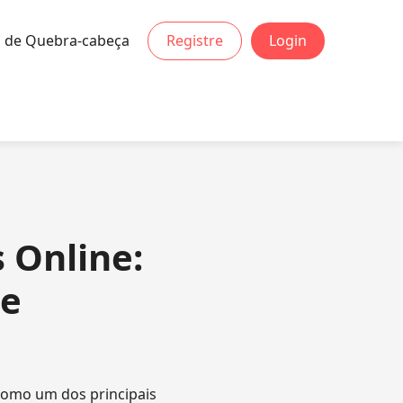
s de Quebra-cabeça
Registre
Login
s Online:
de
 como um dos principais