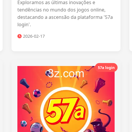
Exploramos as últimas inovações e
tendências no mundo dos jogos online,
destacando a ascensão da plataforma '57a
login'.
2026-02-17
57a login