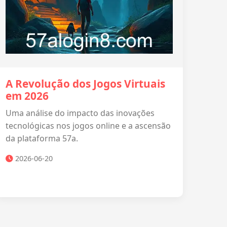
A Revolução dos Jogos Virtuais
em 2026
Uma análise do impacto das inovações
tecnológicas nos jogos online e a ascensão
da plataforma 57a.
2026-06-20