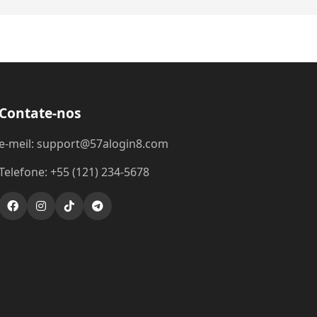
Contate-nos
e-meil: support@57alogin8.com
Telefone: +55 (121) 234-5678