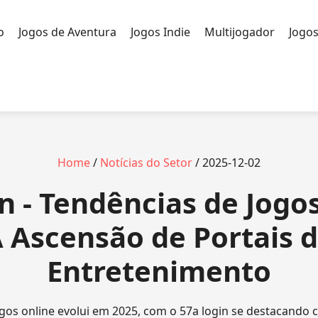
o
Jogos de Aventura
Jogos Indie
Multijogador
Jogo
Home
/
Notícias do Setor
/ 2025-12-02
n - Tendências de Jogo
 Ascensão de Portais 
Entretenimento
gos online evolui em 2025, com o 57a login se destacando