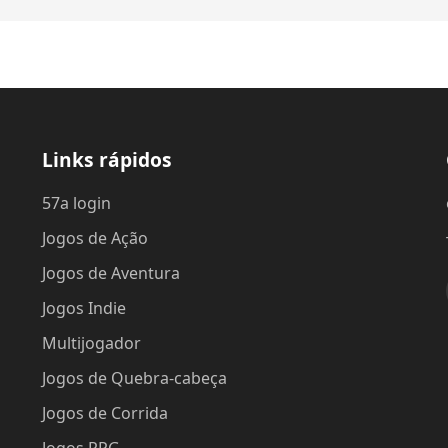
Links rápidos
57a login
Jogos de Ação
Jogos de Aventura
Jogos Indie
Multijogador
Jogos de Quebra-cabeça
Jogos de Corrida