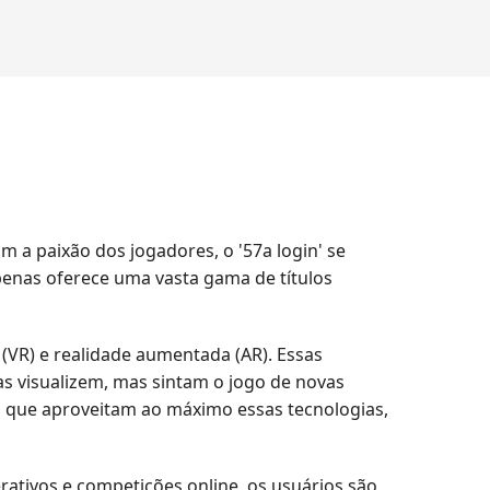
 a paixão dos jogadores, o '57a login' se
enas oferece uma vasta gama de títulos
l (VR) e realidade aumentada (AR). Essas
s visualizem, mas sintam o jogo de novas
os que aproveitam ao máximo essas tecnologias,
rativos e competições online, os usuários são