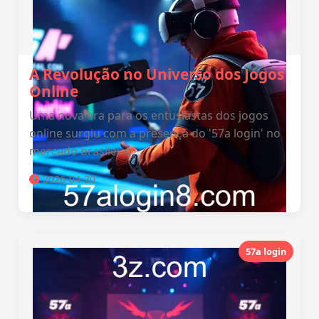
A Revolução no Universo dos Jogos
Online
Uma nova era para os entusiastas dos jogos
online surgiu com a presença do '57a login' no
mercado brasileiro.
2026-04-30
57a login