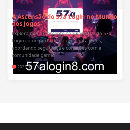
A Ascensão do 57a Login no Mundo
dos Jogos
Exploramos a crescente popularidade do 57a
Login como porta de entrada para jogos,
abordando segurança e conexões com a
comunidade gamer.
2025-11-23