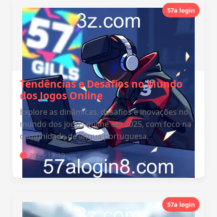
57a login
Tendências e Desafios no Mundo
dos Jogos Online
Explore as dinâmicas, desafios e inovações no
mundo dos jogos online em 2025, com foco na
comunidade de língua portuguesa.
2025-12-19
57a login