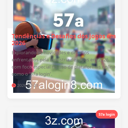
Tendências e Desafios dos Jogos em
2026
Explorando as novidades e desafios
enfrentados pela indústria de jogos em 2026,
com foco especial no uso de plataformas online
como o '57a login'.
2026-02-21
57a login