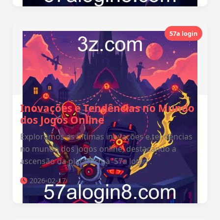
57a login
Inovações e Tendências no Mundo
dos Jogos Online
Exploramos as últimas inovações e tendências
no mundo dos jogos online, destacando a
ascensão da plataforma '57a login'.
2026-02-17