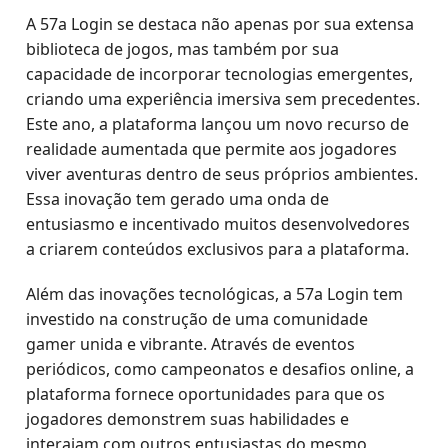
A 57a Login se destaca não apenas por sua extensa
biblioteca de jogos, mas também por sua
capacidade de incorporar tecnologias emergentes,
criando uma experiência imersiva sem precedentes.
Este ano, a plataforma lançou um novo recurso de
realidade aumentada que permite aos jogadores
viver aventuras dentro de seus próprios ambientes.
Essa inovação tem gerado uma onda de
entusiasmo e incentivado muitos desenvolvedores
a criarem conteúdos exclusivos para a plataforma.
Além das inovações tecnológicas, a 57a Login tem
investido na construção de uma comunidade
gamer unida e vibrante. Através de eventos
periódicos, como campeonatos e desafios online, a
plataforma fornece oportunidades para que os
jogadores demonstrem suas habilidades e
interajam com outros entusiastas do mesmo