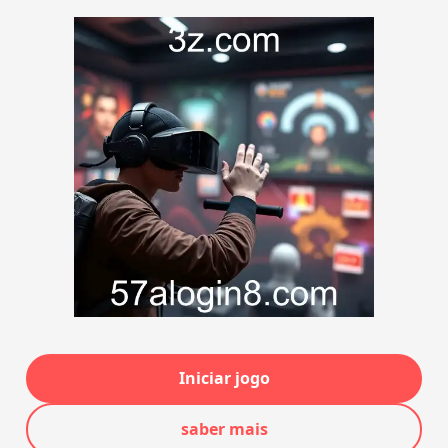
Iniciar jogo
saber mais