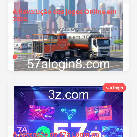
A Revolução dos Jogos Online em
2025
Uma análise abrangente sobre as tendências e
desafios dos jogos online em 2025, com foco na
palavra-chave '57a login'.
2025-11-07
57a login
A Ascensão do 57a Login na