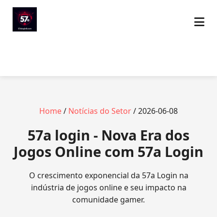
Home
/
Notícias do Setor
/ 2026-06-08
57a login - Nova Era dos
Jogos Online com 57a Login
O crescimento exponencial da 57a Login na
indústria de jogos online e seu impacto na
comunidade gamer.