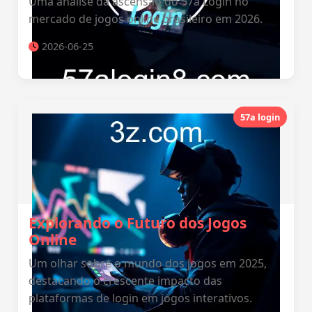
Uma análise da ascensão do 57a Login no
mercado de jogos online brasileiro em 2026.
2026-06-25
57a login
Explorando o Futuro dos Jogos
Online
Um olhar sobre o mundo dos jogos em 2025,
destacando o crescente impacto das
plataformas de login em jogos interativos.