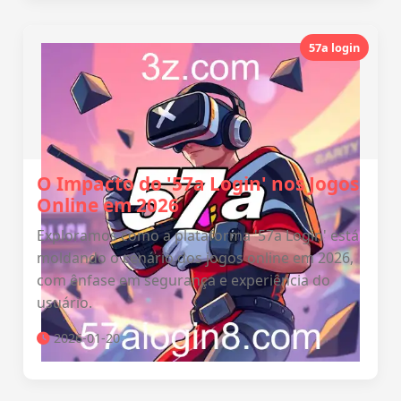
57a login
O Impacto do '57a Login' nos Jogos
Online em 2026
Exploramos como a plataforma '57a Login' está
moldando o cenário dos jogos online em 2026,
com ênfase em segurança e experiência do
usuário.
2026-01-20