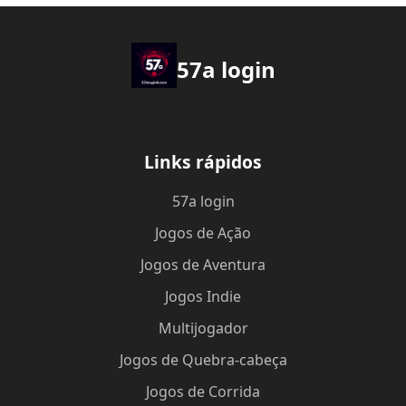
57a login
Links rápidos
57a login
Jogos de Ação
Jogos de Aventura
Jogos Indie
Multijogador
Jogos de Quebra-cabeça
Jogos de Corrida