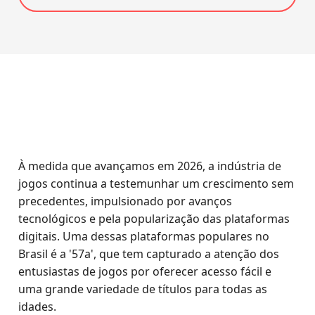
À medida que avançamos em 2026, a indústria de
jogos continua a testemunhar um crescimento sem
precedentes, impulsionado por avanços
tecnológicos e pela popularização das plataformas
digitais. Uma dessas plataformas populares no
Brasil é a '57a', que tem capturado a atenção dos
entusiastas de jogos por oferecer acesso fácil e
uma grande variedade de títulos para todas as
idades.