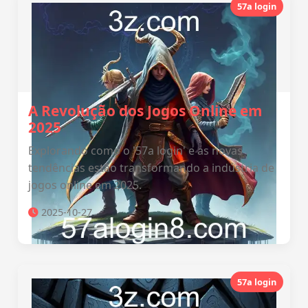
57a login
A Revolução dos Jogos Online em
2025
Explorando como o '57a login' e as novas
tendências estão transformando a indústria de
jogos online em 2025.
2025-10-27
57a login