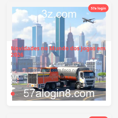
57a login
Novidades no Mundo dos Jogos em
2026
Explore as mudanças e inovações no setor de
jogos em português com foco na plataforma
57a, destacando tendências e relatórios de
2026.
2026-08-02