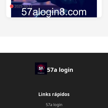
2025-10-17
57a login
Links rápidos
57a login