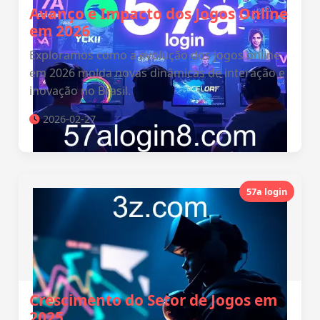
Avanço e Impacto dos Jogos Online
em 2026
Exploramos como a evolução dos jogos online
em 2026 molda novas dinâmicas de interação e
inovação no Brasil.
2026-02-27
57a login
Crescimento do Setor de Jogos em
2025