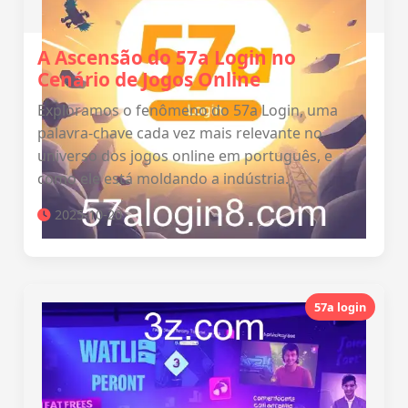
A Ascensão do 57a Login no
Cenário de Jogos Online
Exploramos o fenômeno do 57a Login, uma
palavra-chave cada vez mais relevante no
universo dos jogos online em português, e
como ele está moldando a indústria.
2025-10-20
57a login