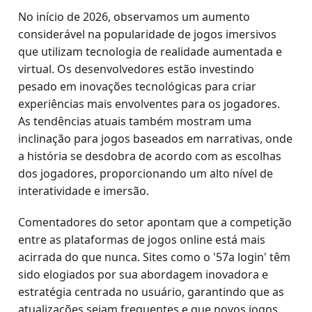
No início de 2026, observamos um aumento
considerável na popularidade de jogos imersivos
que utilizam tecnologia de realidade aumentada e
virtual. Os desenvolvedores estão investindo
pesado em inovações tecnológicas para criar
experiências mais envolventes para os jogadores.
As tendências atuais também mostram uma
inclinação para jogos baseados em narrativas, onde
a história se desdobra de acordo com as escolhas
dos jogadores, proporcionando um alto nível de
interatividade e imersão.
Comentadores do setor apontam que a competição
entre as plataformas de jogos online está mais
acirrada do que nunca. Sites como o '57a login' têm
sido elogiados por sua abordagem inovadora e
estratégia centrada no usuário, garantindo que as
atualizações sejam frequentes e que novos jogos