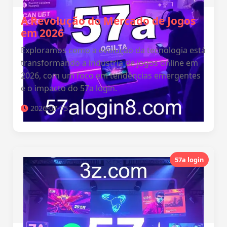
A Revolução do Mercado de Jogos
em 2026
Exploramos como a evolução da tecnologia está
transformando a indústria de jogos online em
2026, com um foco em tendências emergentes
e o impacto do 57a login.
2026-07-15
57a login