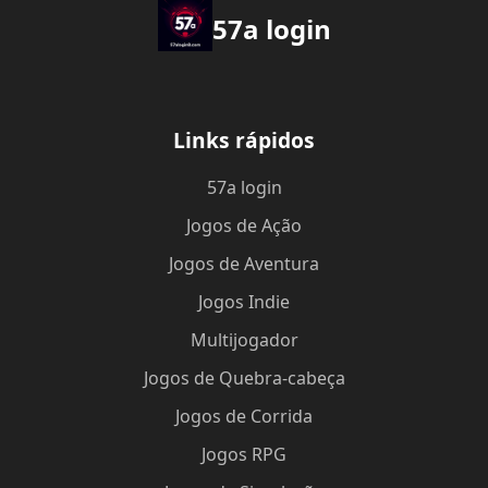
57a login
Links rápidos
57a login
Jogos de Ação
Jogos de Aventura
Jogos Indie
Multijogador
Jogos de Quebra-cabeça
Jogos de Corrida
Jogos RPG