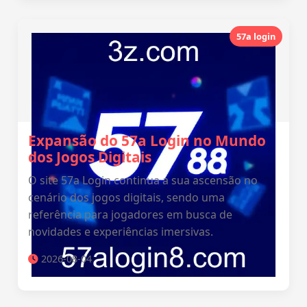
57a login
Expansão do 57a Login no Mundo
dos Jogos Digitais
O site 57a Login continua a sua ascensão no
cenário dos jogos digitais, sendo uma
referência para jogadores em busca de
novidades e experiências imersivas.
2026-08-04