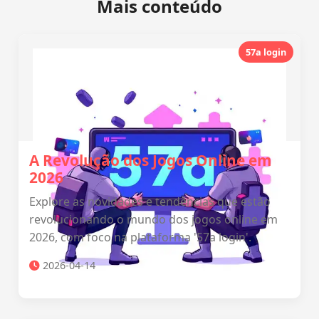
Mais conteúdo
57a login
A Revolução dos Jogos Online em
2026
Explore as novidades e tendências que estão
revolucionando o mundo dos jogos online em
2026, com foco na plataforma '57a login'.
2026-04-14