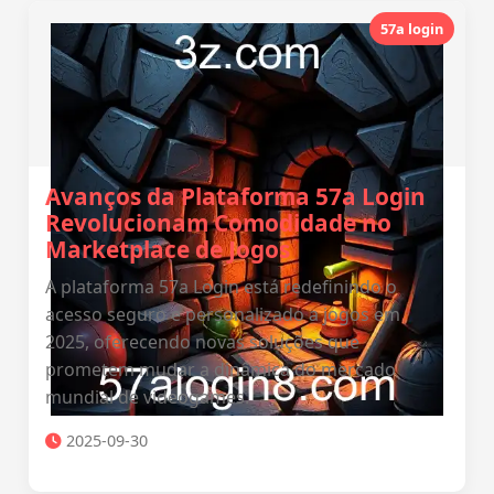
57a login
Avanços da Plataforma 57a Login
Revolucionam Comodidade no
Marketplace de Jogos
A plataforma 57a Login está redefinindo o
acesso seguro e personalizado a jogos em
2025, oferecendo novas soluções que
prometem mudar a dinâmica do mercado
mundial de videogames.
2025-09-30