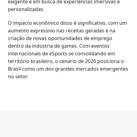
exigente e em busca de experiências imersivas e
personalizadas.
O impacto econômico disso é significativo, com um
aumento expressivo nas receitas geradas e na
criação de novas oportunidades de emprego
dentro da indústria de games. Com eventos
internacionais de eSports se consolidando em
território brasileiro, o cenário de 2026 posiciona o
Brasil como um dos grandes mercados emergentes
no setor.