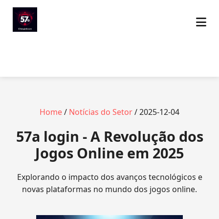
Home
/
Notícias do Setor
/ 2025-12-04
57a login - A Revolução dos
Jogos Online em 2025
Explorando o impacto dos avanços tecnológicos e
novas plataformas no mundo dos jogos online.