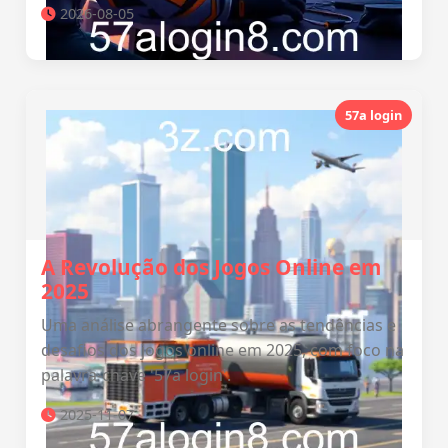
2026-08-05
57a login
A Revolução dos Jogos Online em
2025
Uma análise abrangente sobre as tendências e
desafios dos jogos online em 2025, com foco na
palavra-chave '57a login'.
2025-11-07