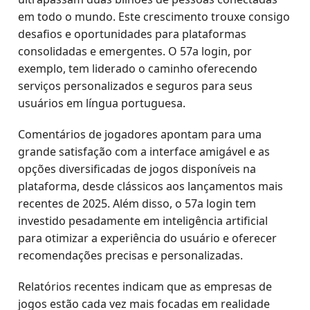
em todo o mundo. Este crescimento trouxe consigo
desafios e oportunidades para plataformas
consolidadas e emergentes. O 57a login, por
exemplo, tem liderado o caminho oferecendo
serviços personalizados e seguros para seus
usuários em língua portuguesa.
Comentários de jogadores apontam para uma
grande satisfação com a interface amigável e as
opções diversificadas de jogos disponíveis na
plataforma, desde clássicos aos lançamentos mais
recentes de 2025. Além disso, o 57a login tem
investido pesadamente em inteligência artificial
para otimizar a experiência do usuário e oferecer
recomendações precisas e personalizadas.
Relatórios recentes indicam que as empresas de
jogos estão cada vez mais focadas em realidade