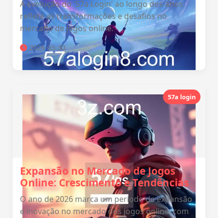
A evolução do '57a Login' ao longo dos anos
reflete as transformações e desafios no
mercado de jogos online.
2026-03-30
57a login
Expansão no Mercado de Jogos
Online: Crescimento e Tendências
O ano de 2026 marca um período de expansão
e inovação no mercado dos jogos online, com