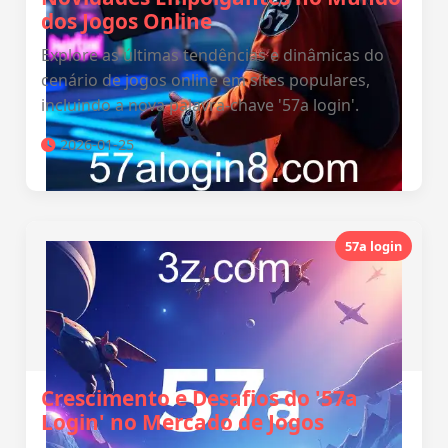
dos Jogos Online
Explore as últimas tendências e dinâmicas do
cenário de jogos online em sites populares,
incluindo a nova palavra-chave '57a login'.
2026-01-25
57a login
Crescimento e Desafios do '57a
Login' no Mercado de Jogos