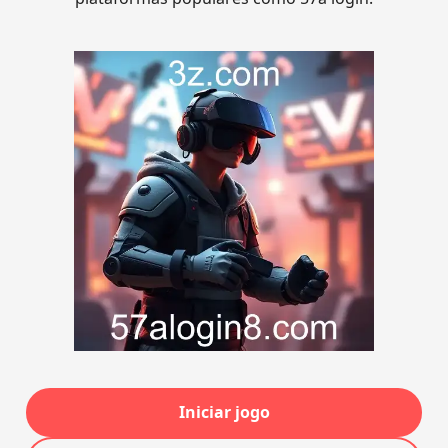
Iniciar jogo