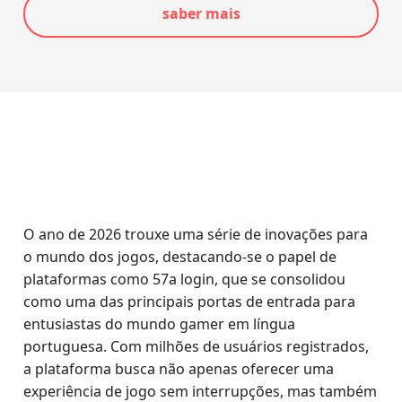
saber mais
O ano de 2026 trouxe uma série de inovações para
o mundo dos jogos, destacando-se o papel de
plataformas como 57a login, que se consolidou
como uma das principais portas de entrada para
entusiastas do mundo gamer em língua
portuguesa. Com milhões de usuários registrados,
a plataforma busca não apenas oferecer uma
experiência de jogo sem interrupções, mas também