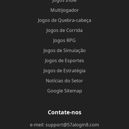
Jogos Indie
Multijogador
Jogos de Quebra-cabeça
Jogos de Corrida
Jogos RPG
Jogos de Simulação
Jogos de Esportes
Jogos de Estratégia
Notícias do Setor
Google Sitemap
Contate-nos
e-meil: support@57alogin8.com