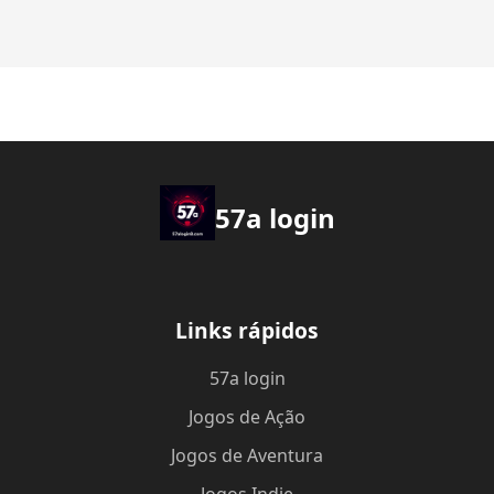
57a login
Links rápidos
57a login
Jogos de Ação
Jogos de Aventura