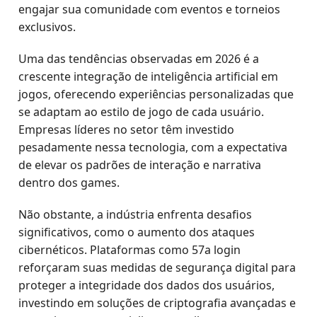
engajar sua comunidade com eventos e torneios
exclusivos.
Uma das tendências observadas em 2026 é a
crescente integração de inteligência artificial em
jogos, oferecendo experiências personalizadas que
se adaptam ao estilo de jogo de cada usuário.
Empresas líderes no setor têm investido
pesadamente nessa tecnologia, com a expectativa
de elevar os padrões de interação e narrativa
dentro dos games.
Não obstante, a indústria enfrenta desafios
significativos, como o aumento dos ataques
cibernéticos. Plataformas como 57a login
reforçaram suas medidas de segurança digital para
proteger a integridade dos dados dos usuários,
investindo em soluções de criptografia avançadas e