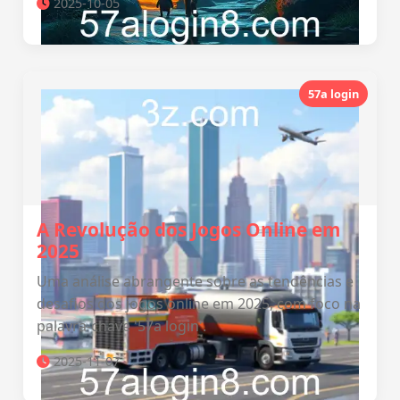
2025-10-05
57a login
A Revolução dos Jogos Online em
2025
Uma análise abrangente sobre as tendências e
desafios dos jogos online em 2025, com foco na
palavra-chave '57a login'.
2025-11-07