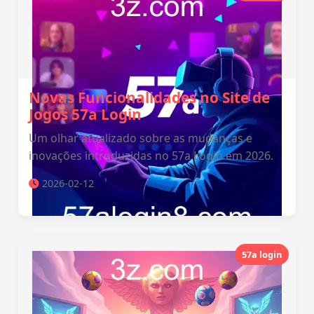
Novas Funcionalidades no Site de
Jogos 57a Login
Um olhar atualizado sobre as mudanças e
inovações introduzidas no 57a Login em 2026.
2026-02-12
57a login