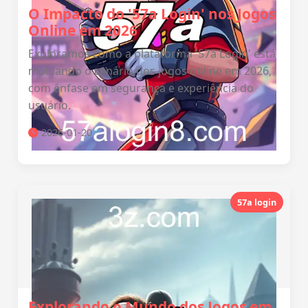
O Impacto do '57a Login' nos Jogos
Online em 2026
Exploramos como a plataforma '57a Login' está
moldando o cenário dos jogos online em 2026,
com ênfase em segurança e experiência do
usuário.
2026-01-20
57a login
Explorando o Mundo dos Jogos em