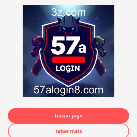
Iniciar jogo
saber mais