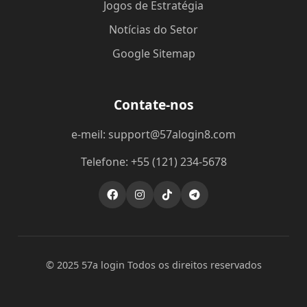
Jogos de Estratégia
Notícias do Setor
Google Sitemap
Contate-nos
e-meil: support@57alogin8.com
Telefone: +55 (121) 234-5678
© 2025 57a login Todos os direitos reservados