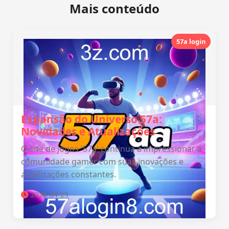
Mais conteúdo
57a login
Expansão do Universo 57a:
Novidades e Atualizações
O site de jogos '57a' continua a impressionar a
comunidade gamer com suas inovações e
atualizações constantes.
2026-04-25