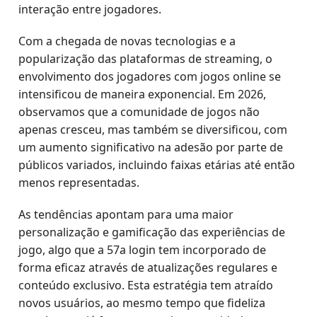
interação entre jogadores.
Com a chegada de novas tecnologias e a
popularização das plataformas de streaming, o
envolvimento dos jogadores com jogos online se
intensificou de maneira exponencial. Em 2026,
observamos que a comunidade de jogos não
apenas cresceu, mas também se diversificou, com
um aumento significativo na adesão por parte de
públicos variados, incluindo faixas etárias até então
menos representadas.
As tendências apontam para uma maior
personalização e gamificação das experiências de
jogo, algo que a 57a login tem incorporado de
forma eficaz através de atualizações regulares e
conteúdo exclusivo. Esta estratégia tem atraído
novos usuários, ao mesmo tempo que fideliza