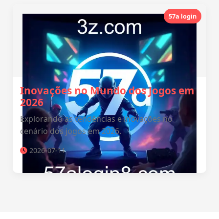
57a login
Inovações no Mundo dos Jogos em
2026
Explorando as tendências e inovações no
cenário dos jogos em 2026.
2026-07-11