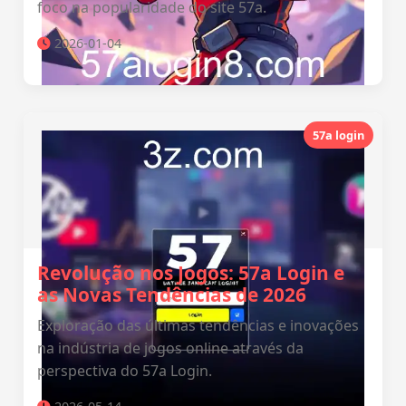
foco na popularidade do site 57a.
2026-01-04
57a login
Revolução nos Jogos: 57a Login e
as Novas Tendências de 2026
Exploração das últimas tendências e inovações
na indústria de jogos online através da
perspectiva do 57a Login.