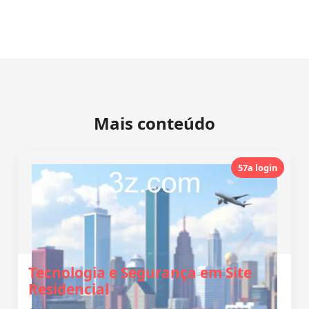
Mais conteúdo
57a login
Tecnologia e Segurança em Site
Residencial