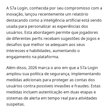
A 57a Login, conhecida por seu compromisso com a
inovação, lançou recentemente um relatório
destacando como a inteligência artificial está sendo
usada para personalizar as experiências dos
usuários. Esta abordagem permite que jogadores
de diferentes perfis recebam sugestões de jogos e
desafios que melhor se adequam aos seus
interesses e habilidades, aumentando o
engajamento na plataforma.
Além disso, 2026 marca o ano em que a 57a Login
ampliou sua política de segurança, implementando
medidas adicionais para proteger as contas dos
usuários contra possíveis invasões e fraudes. Estas
medidas incluem autenticação em duas etapas e
sistemas de alerta em tempo real para atividades
suspeitas.