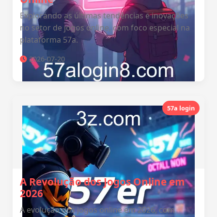
Explorando as últimas tendências e inovações
no setor de jogos online, com foco especial na
plataforma 57a.
2026-07-20
57a login
A Revolução dos Jogos Online em
2026
A evolução dos jogos online em 2026, com