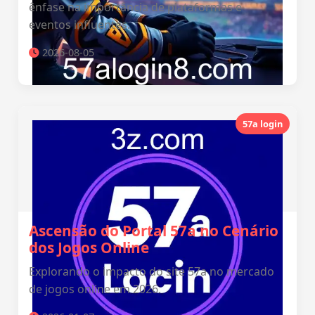
ênfase na importância de plataformas e
eventos influentes.
2026-08-05
57a login
Ascensão do Portal 57a no Cenário
dos Jogos Online
Explorando o impacto do site 57a no mercado
de jogos online em 2026.