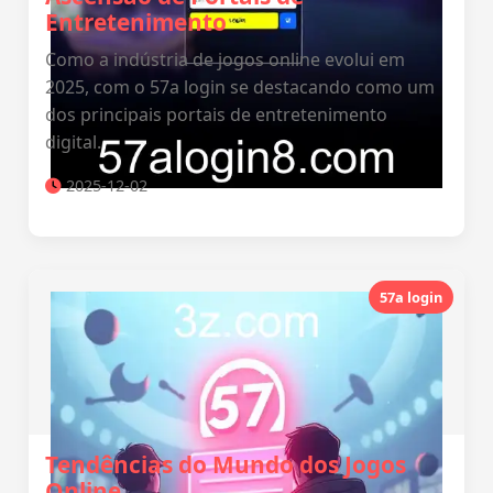
Entretenimento
Como a indústria de jogos online evolui em
2025, com o 57a login se destacando como um
dos principais portais de entretenimento
digital.
2025-12-02
57a login
Tendências do Mundo dos Jogos
Online