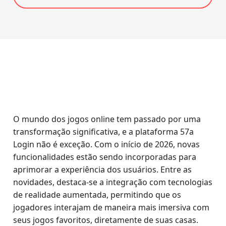
O mundo dos jogos online tem passado por uma
transformação significativa, e a plataforma 57a
Login não é exceção. Com o início de 2026, novas
funcionalidades estão sendo incorporadas para
aprimorar a experiência dos usuários. Entre as
novidades, destaca-se a integração com tecnologias
de realidade aumentada, permitindo que os
jogadores interajam de maneira mais imersiva com
seus jogos favoritos, diretamente de suas casas.