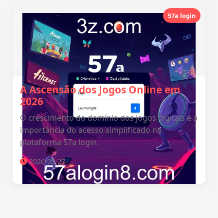
57a login
A Ascensão dos Jogos Online em
2026
O crescimento do domínio dos jogos digitais e a
importância do acesso simplificado na
plataforma 57a login.
2026-05-27