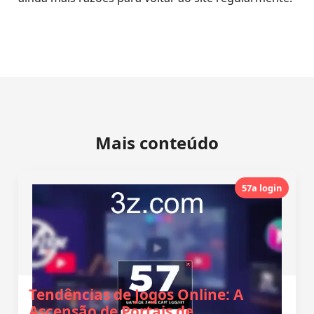
Mais conteúdo
57a login
Tendências de Jogos Online: A
Ascensão de Portais de